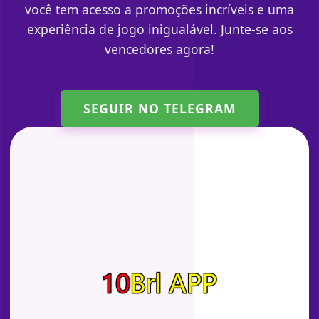
você tem acesso a promoções incríveis e uma
experiência de jogo inigualável. Junte-se aos
vencedores agora!
SEGUIR NO TELEGRAM