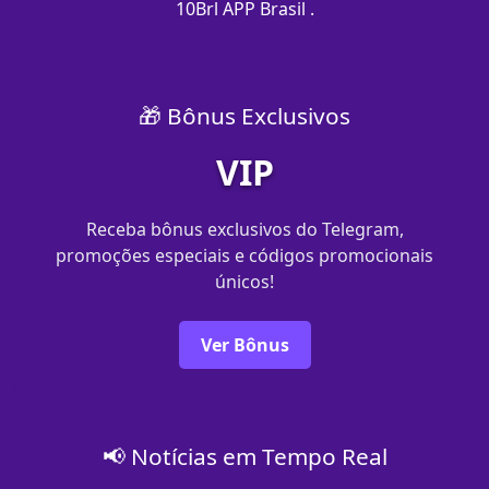
10Brl APP Brasil .
🎁 Bônus Exclusivos
VIP
Receba bônus exclusivos do Telegram,
promoções especiais e códigos promocionais
únicos!
Ver Bônus
📢 Notícias em Tempo Real