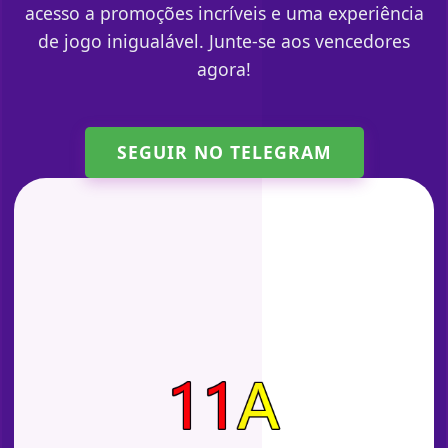
acesso a promoções incríveis e uma experiência
de jogo inigualável. Junte-se aos vencedores
agora!
SEGUIR NO TELEGRAM