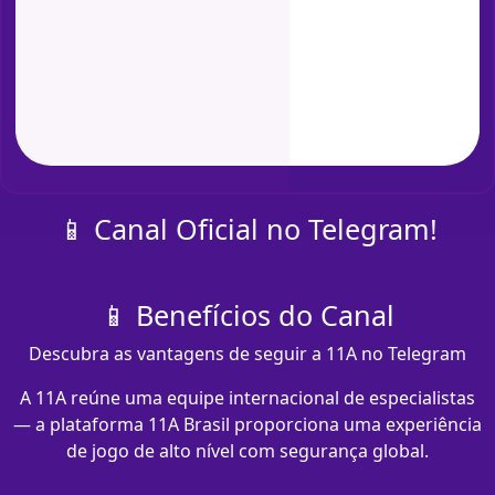
📱 Canal Oficial no Telegram!
📱 Benefícios do Canal
Descubra as vantagens de seguir a 11A no Telegram
A 11A reúne uma equipe internacional de especialistas
— a plataforma 11A Brasil proporciona uma experiência
de jogo de alto nível com segurança global.