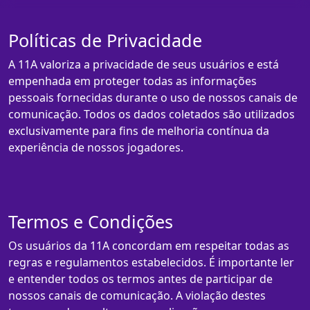
Políticas de Privacidade
A 11A valoriza a privacidade de seus usuários e está
empenhada em proteger todas as informações
pessoais fornecidas durante o uso de nossos canais de
comunicação. Todos os dados coletados são utilizados
exclusivamente para fins de melhoria contínua da
experiência de nossos jogadores.
Termos e Condições
Os usuários da 11A concordam em respeitar todas as
regras e regulamentos estabelecidos. É importante ler
e entender todos os termos antes de participar de
nossos canais de comunicação. A violação destes