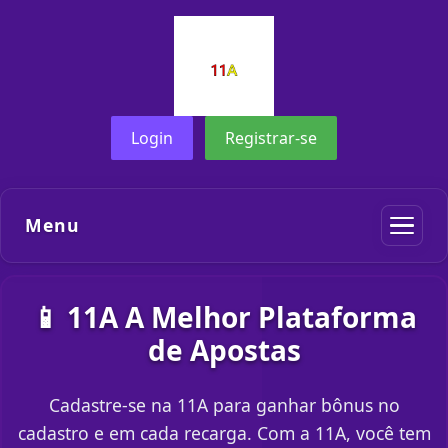
Login
Registrar-se
Menu
📱 11A A Melhor Plataforma
de Apostas
Cadastre-se na 11A para ganhar bônus no
cadastro e em cada recarga. Com a 11A, você tem