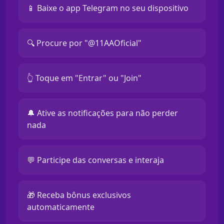
📱 Baixe o app Telegram no seu dispositivo
🔍 Procure por "@11AAOficial"
👆 Toque em "Entrar" ou "Join"
🔔 Ative as notificações para não perder
nada
💬 Participe das conversas e interaja
🎁 Receba bônus exclusivos
automaticamente