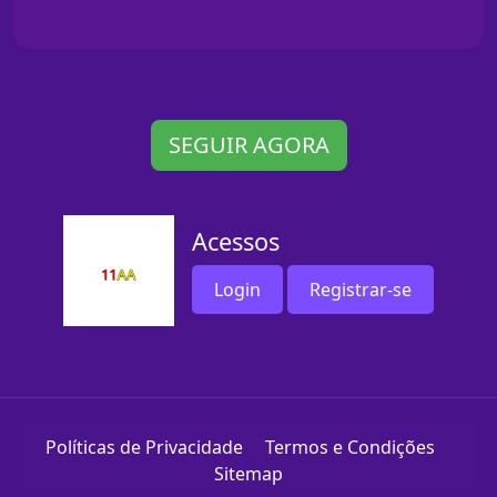
SEGUIR AGORA
Acessos
Login
Registrar-se
Políticas de Privacidade
Termos e Condições
Sitemap