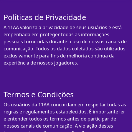
Políticas de Privacidade
A 11AA valoriza a privacidade de seus usuários e está
empenhada em proteger todas as informações
pessoais fornecidas durante o uso de nossos canais de
comunicação. Todos os dados coletados são utilizados
exclusivamente para fins de melhoria contínua da
experiência de nossos jogadores.
Termos e Condições
Os usuários da 11AA concordam em respeitar todas as
regras e regulamentos estabelecidos. É importante ler
e entender todos os termos antes de participar de
nossos canais de comunicação. A violação destes