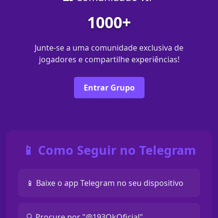
1000+
Junte-se a uma comunidade exclusiva de
jogadores e compartilhe experiências!
Entrar Grupo
📱 Como Seguir no Telegram
📱 Baixe o app Telegram no seu dispositivo
🔍 Procure por "@193OkOficial"