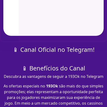
📱 Canal Oficial no Telegram!
📱 Benefícios do Canal
Descubra as vantagens de seguir a 193Ok no Telegram
As ofertas especiais no
193Ok
são mais do que simples
promoções; elas representam a oportunidade perfeita
para os jogadores maximizaram sua experiência de
jogo. Em meio a um mercado competitivo, os cassinos