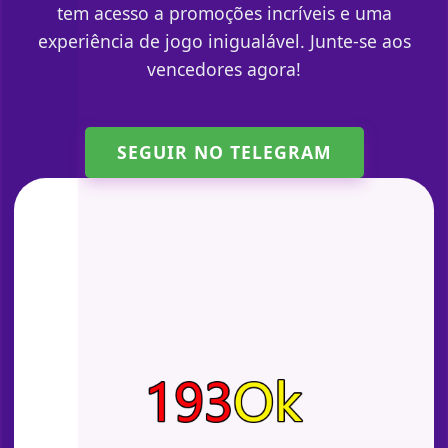
tem acesso a promoções incríveis e uma
experiência de jogo inigualável. Junte-se aos
vencedores agora!
SEGUIR NO TELEGRAM