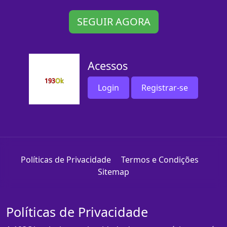
SEGUIR AGORA
Acessos
Login
Registrar-se
Políticas de Privacidade
Termos e Condições
Sitemap
Políticas de Privacidade