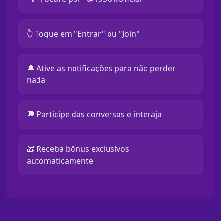
👆 Toque em "Entrar" ou "Join"
🔔 Ative as notificações para não perder
nada
💬 Participe das conversas e interaja
🎁 Receba bônus exclusivos
automaticamente