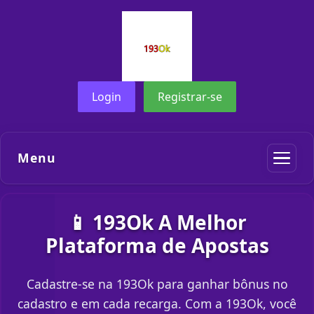
Login
Registrar-se
Menu
📱 193Ok A Melhor
Plataforma de Apostas
Cadastre-se na 193Ok para ganhar bônus no
cadastro e em cada recarga. Com a 193Ok, você