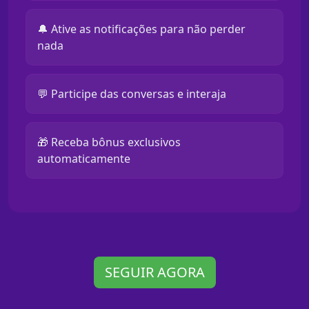
🔔 Ative as notificações para não perder
nada
💬 Participe das conversas e interaja
🎁 Receba bônus exclusivos
automaticamente
SEGUIR AGORA