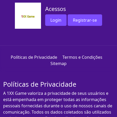
Acessos
Login
Registrar-se
Políticas de Privacidade
Termos e Condições
Sitemap
Políticas de Privacidade
A 1XX Game valoriza a privacidade de seus usuários e
está empenhada em proteger todas as informações
pessoais fornecidas durante o uso de nossos canais de
comunicação. Todos os dados coletados são utilizados