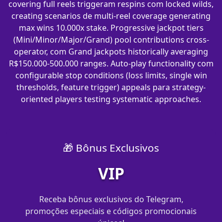
covering full reels triggeram respins com locked wilds,
creating scenarios de multi-reel coverage generating
max wins 10.000x stake. Progressive jackpot tiers
(Mini/Minor/Major/Grand) pool contributions cross-
operator, com Grand jackpots historically averaging
R$150.000-500.000 ranges. Auto-play functionality com
configurable stop conditions (loss limits, single win
thresholds, feature trigger) appeals para strategy-
oriented players testing systematic approaches.
🎁 Bônus Exclusivos
VIP
Receba bônus exclusivos do Telegram,
promoções especiais e códigos promocionais