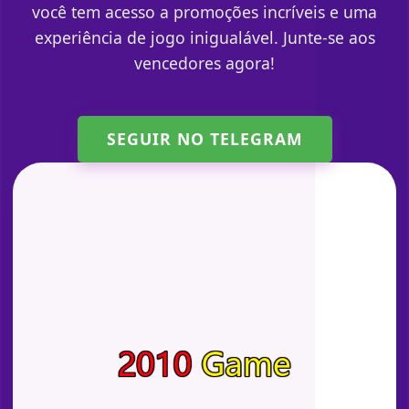
você tem acesso a promoções incríveis e uma
experiência de jogo inigualável. Junte-se aos
vencedores agora!
SEGUIR NO TELEGRAM