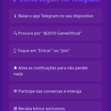
📱 Baixe o app Telegram no seu dispositivo
🔍 Procure por "@2010 GameOficial"
👆 Toque em "Entrar" ou "Join"
🔔 Ative as notificações para não perder
nada
💬 Participe das conversas e interaja
🎁 Receba bônus exclusivos