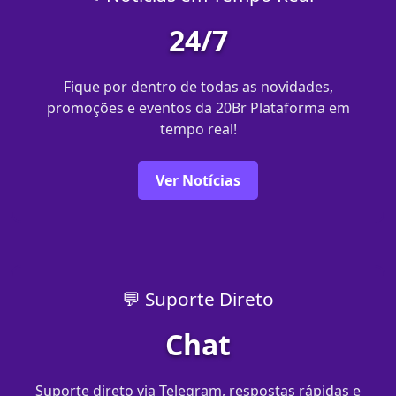
24/7
Fique por dentro de todas as novidades,
promoções e eventos da 20Br Plataforma em
tempo real!
Ver Notícias
💬 Suporte Direto
Chat
Suporte direto via Telegram, respostas rápidas e