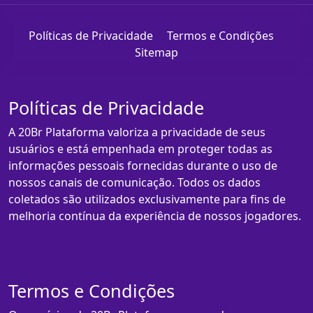
Políticas de Privacidade
Termos e Condições
Sitemap
Políticas de Privacidade
A 20Br Plataforma valoriza a privacidade de seus
usuários e está empenhada em proteger todas as
informações pessoais fornecidas durante o uso de
nossos canais de comunicação. Todos os dados
coletados são utilizados exclusivamente para fins de
melhoria contínua da experiência de nossos jogadores.
Termos e Condições