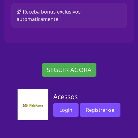
🎁 Receba bônus exclusivos
automaticamente
SEGUIR AGORA
Acessos
Login
Registrar-se