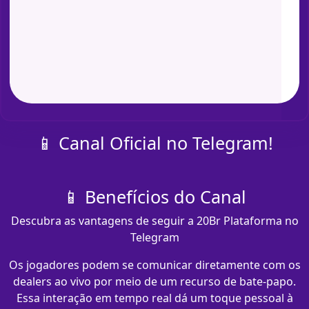
📱 Canal Oficial no Telegram!
📱 Benefícios do Canal
Descubra as vantagens de seguir a 20Br Plataforma no
Telegram
Os jogadores podem se comunicar diretamente com os
dealers ao vivo por meio de um recurso de bate-papo.
Essa interação em tempo real dá um toque pessoal à