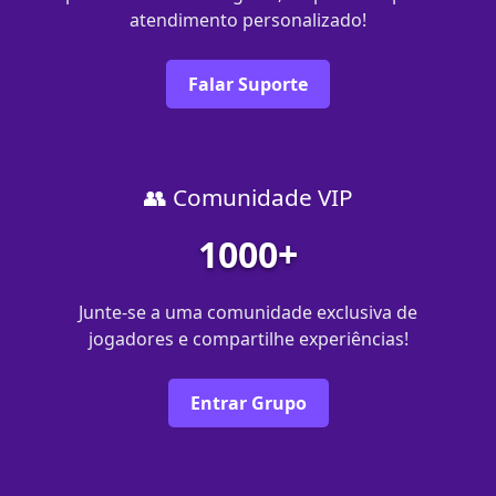
atendimento personalizado!
Falar Suporte
👥 Comunidade VIP
1000+
Junte-se a uma comunidade exclusiva de
jogadores e compartilhe experiências!
Entrar Grupo