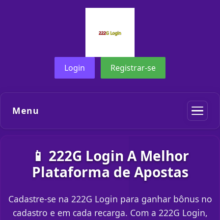
Login
Registrar-se
Menu
📱 222G Login A Melhor
Plataforma de Apostas
Cadastre-se na 222G Login para ganhar bônus no
cadastro e em cada recarga. Com a 222G Login,