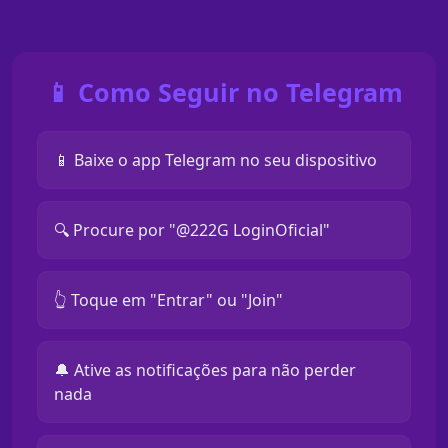
📱 Como Seguir no Telegram
📱 Baixe o app Telegram no seu dispositivo
🔍 Procure por "@222G LoginOficial"
👆 Toque em "Entrar" ou "Join"
🔔 Ative as notificações para não perder
nada