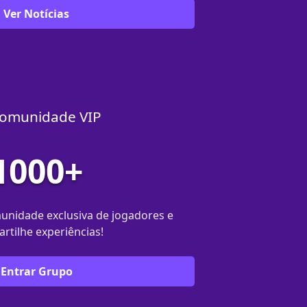
Ver Notícias
Comunidade VIP
1000+
unidade exclusiva de jogadores e
rtilhe experiências!
Entrar Grupo