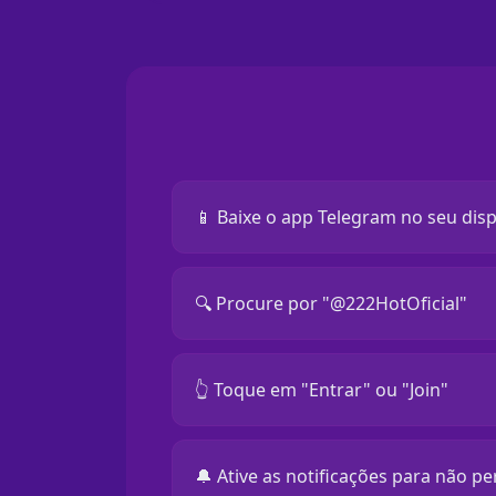
📱 Baixe o app Telegram no seu disp
🔍 Procure por "@222HotOficial"
👆 Toque em "Entrar" ou "Join"
🔔 Ative as notificações para não p