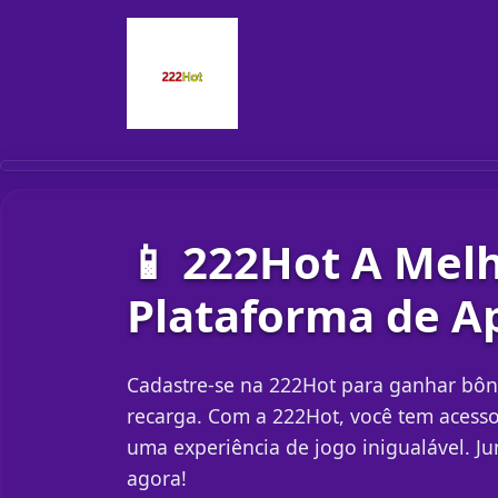
📱 222Hot A Mel
Plataforma de A
Cadastre-se na 222Hot para ganhar bôn
recarga. Com a 222Hot, você tem acesso
uma experiência de jogo inigualável. J
agora!