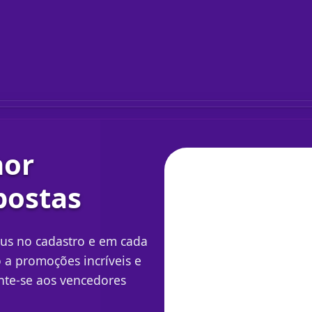
hor
postas
us no cadastro e em cada
 a promoções incríveis e
unte-se aos vencedores