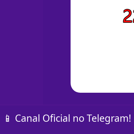
📱 Canal Oficial no Telegram!