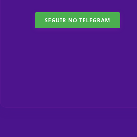
SEGUIR NO TELEGRAM