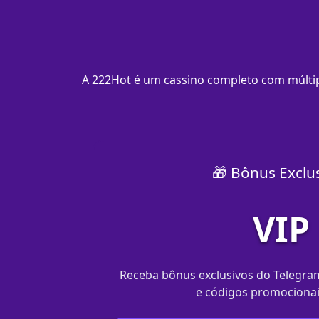
A 222Hot é um cassino completo com múltipl
🎁 Bônus Exclu
VIP
Receba bônus exclusivos do Telegra
e códigos promocionai