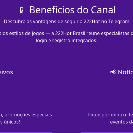
📱 Benefícios do Canal
Descubra as vantagens de seguir a 222Hot no Telegram
os estilos de jogos — a 222Hot Brasil reúne especialista
login e registro integrados.
sivos
📢 Notí
m, promoções especiais
Fique por dentro d
s únicos!
eventos d