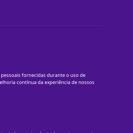
 pessoais fornecidas durante o uso de
elhoria contínua da experiência de nossos