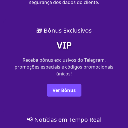
segurança dos dados do cliente.
🎁 Bônus Exclusivos
VIP
Receba bônus exclusivos do Telegram,
promoções especiais e códigos promocionais
únicos!
Ver Bônus
📢 Notícias em Tempo Real