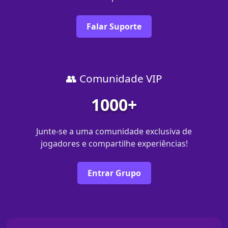
Falar Suporte
👥 Comunidade VIP
1000+
Junte-se a uma comunidade exclusiva de
jogadores e compartilhe experiências!
Entrar Grupo