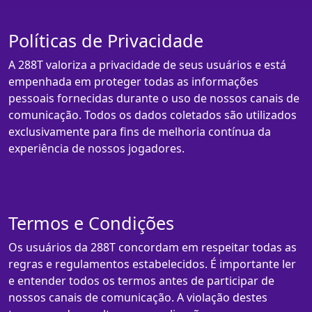
Políticas de Privacidade
A 288T valoriza a privacidade de seus usuários e está
empenhada em proteger todas as informações
pessoais fornecidas durante o uso de nossos canais de
comunicação. Todos os dados coletados são utilizados
exclusivamente para fins de melhoria contínua da
experiência de nossos jogadores.
Termos e Condições
Os usuários da 288T concordam em respeitar todas as
regras e regulamentos estabelecidos. É importante ler
e entender todos os termos antes de participar de
nossos canais de comunicação. A violação destes