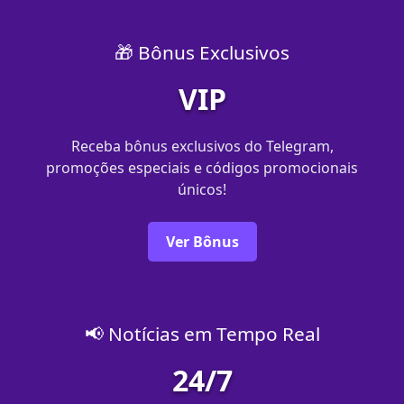
🎁 Bônus Exclusivos
VIP
Receba bônus exclusivos do Telegram,
promoções especiais e códigos promocionais
únicos!
Ver Bônus
📢 Notícias em Tempo Real
24/7