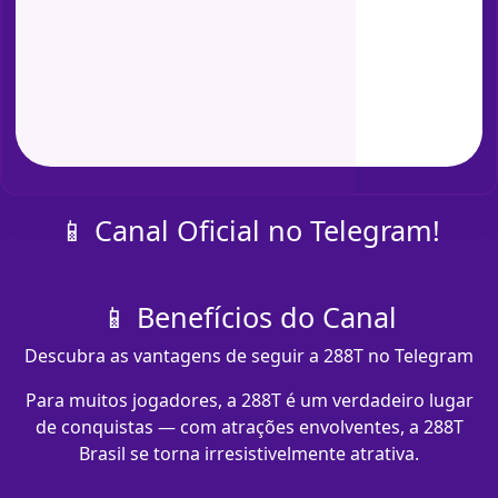
📱 Canal Oficial no Telegram!
📱 Benefícios do Canal
Descubra as vantagens de seguir a 288T no Telegram
Para muitos jogadores, a 288T é um verdadeiro lugar
de conquistas — com atrações envolventes, a 288T
Brasil se torna irresistivelmente atrativa.