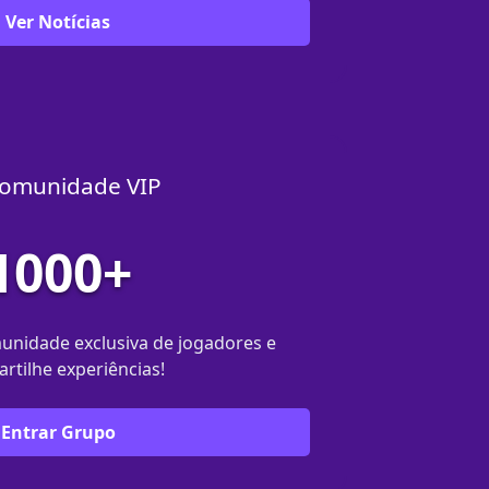
Ver Notícias
Comunidade VIP
1000+
unidade exclusiva de jogadores e
rtilhe experiências!
Entrar Grupo