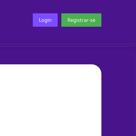
Login
Registrar-se