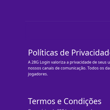
Políticas de Privacida
A 28G Login valoriza a privacidade de seus
nossos canais de comunicação. Todos os dad
jogadores.
Termos e Condições