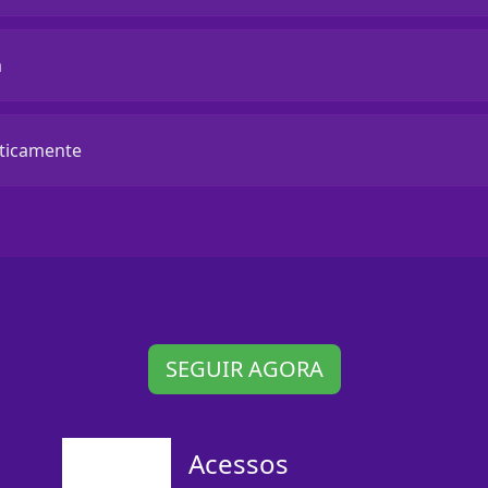
a
aticamente
SEGUIR AGORA
Acessos