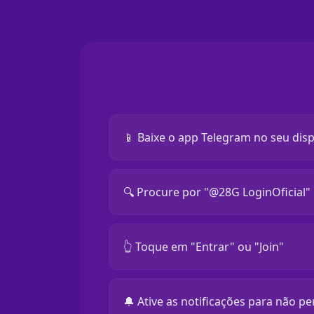
📱 Baixe o app Telegram no seu disp
🔍 Procure por "@28G LoginOficial"
👆 Toque em "Entrar" ou "Join"
🔔 Ative as notificações para não p