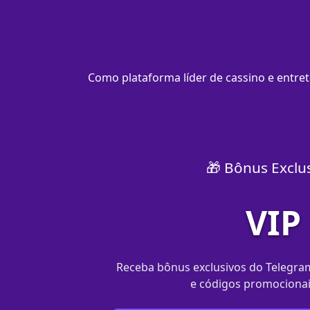
Como plataforma líder de cassino e entret
🎁 Bônus Exclu
VIP
Receba bônus exclusivos do Telegra
e códigos promocionai