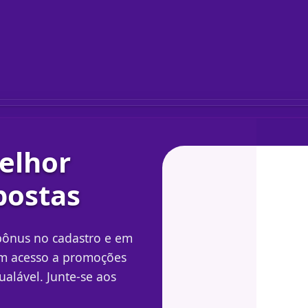
elhor
postas
bônus no cadastro e em
em acesso a promoções
ualável. Junte-se aos