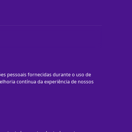
ões pessoais fornecidas durante o uso de
elhoria contínua da experiência de nossos