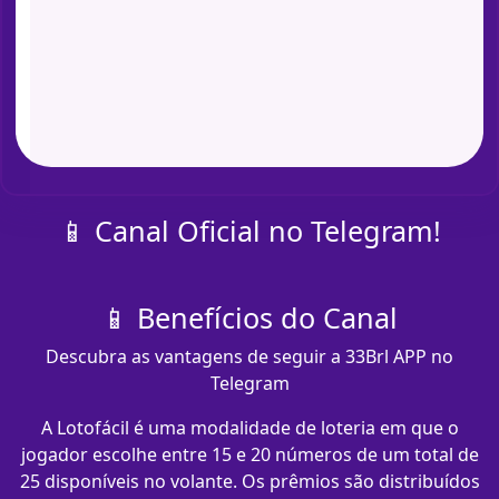
📱 Canal Oficial no Telegram!
📱 Benefícios do Canal
Descubra as vantagens de seguir a 33Brl APP no
Telegram
A Lotofácil é uma modalidade de loteria em que o
jogador escolhe entre 15 e 20 números de um total de
25 disponíveis no volante. Os prêmios são distribuídos