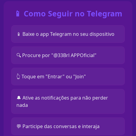
📱 Como Seguir no Telegram
📱 Baixe o app Telegram no seu dispositivo
🔍 Procure por "@33Brl APPOficial"
👆 Toque em "Entrar" ou "Join"
🔔 Ative as notificações para não perder
nada
💬 Participe das conversas e interaja