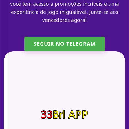
você tem acesso a promoções incríveis e uma
experiência de jogo inigualável. Junte-se aos
vencedores agora!
SEGUIR NO TELEGRAM