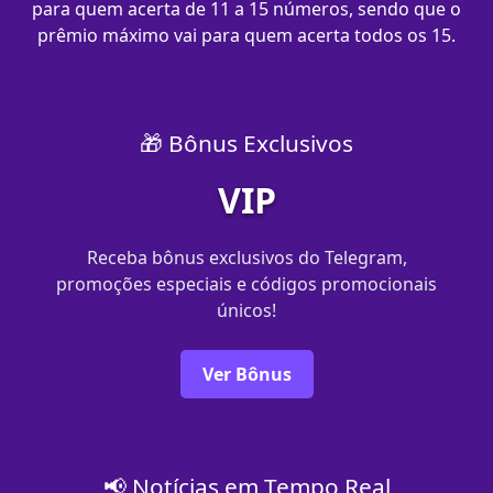
para quem acerta de 11 a 15 números, sendo que o
prêmio máximo vai para quem acerta todos os 15.
🎁 Bônus Exclusivos
VIP
Receba bônus exclusivos do Telegram,
promoções especiais e códigos promocionais
únicos!
Ver Bônus
📢 Notícias em Tempo Real