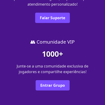
atendimento personalizado!
Falar Suporte
👥 Comunidade VIP
1000+
Junte-se a uma comunidade exclusiva de
jogadores e compartilhe experiências!
Entrar Grupo