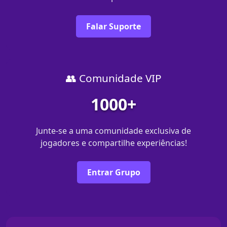
Falar Suporte
👥 Comunidade VIP
1000+
Junte-se a uma comunidade exclusiva de
jogadores e compartilhe experiências!
Entrar Grupo