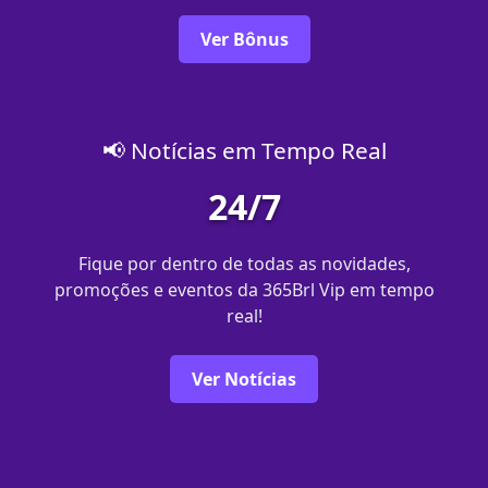
Ver Bônus
📢 Notícias em Tempo Real
24/7
Fique por dentro de todas as novidades,
promoções e eventos da 365Brl Vip em tempo
real!
Ver Notícias