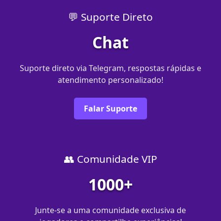
💬 Suporte Direto
Chat
Suporte direto via Telegram, respostas rápidas e
atendimento personalizado!
Falar Suporte
👥 Comunidade VIP
1000+
Junte-se a uma comunidade exclusiva de