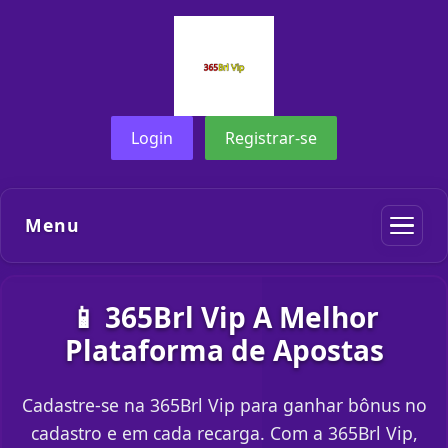
Login
Registrar-se
Menu
📱 365Brl Vip A Melhor
Plataforma de Apostas
Cadastre-se na 365Brl Vip para ganhar bônus no
cadastro e em cada recarga. Com a 365Brl Vip,