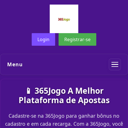
Login
Registrar-se
Menu
📱 365Jogo A Melhor
Plataforma de Apostas
Cadastre-se na 365Jogo para ganhar bônus no
cadastro e em cada recarga. Com a 365Jogo, você