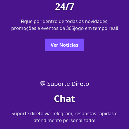
24/7
Fique por dentro de todas as novidades,
promoções e eventos da 365Jogo em tempo real!
Ver Notícias
💬 Suporte Direto
Chat
Suporte direto via Telegram, respostas rápidas e
atendimento personalizado!