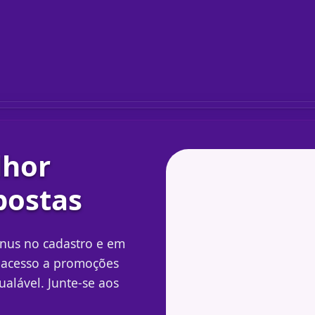
lhor
postas
ônus no cadastro e em
m acesso a promoções
ualável. Junte-se aos