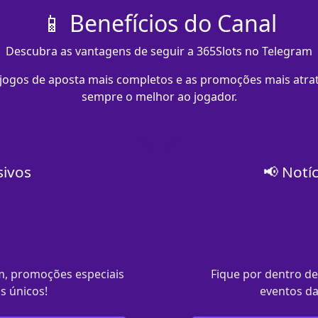
📱 Benefícios do Canal
Descubra as vantagens de seguir a 365Slots no Telegram
jogos de aposta mais completos e as promoções mais atrati
sempre o melhor ao jogador.
sivos
📢 Notí
m, promoções especiais
Fique por dentro d
s únicos!
eventos da