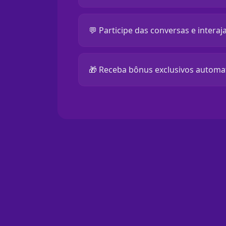
💬 Participe das conversas e interaj
🎁 Receba bônus exclusivos autom