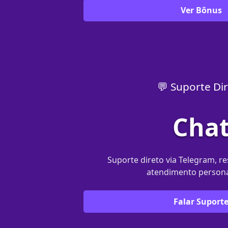
Ver Bônus
💬 Suporte Di
Cha
Suporte direto via Telegram, r
atendimento persona
Falar Suport