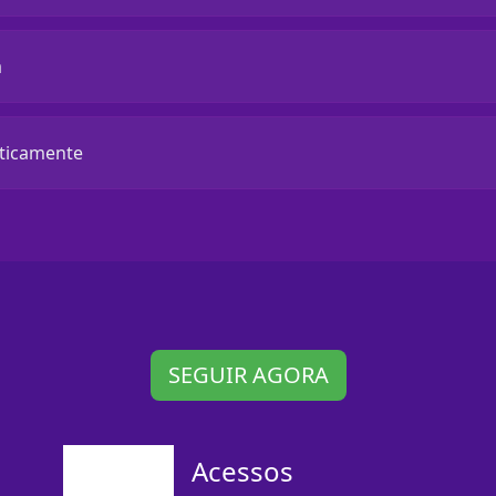
a
aticamente
SEGUIR AGORA
Acessos