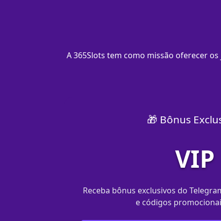
A 365Slots tem como missão oferecer os 
🎁 Bônus Exclu
VIP
Receba bônus exclusivos do Telegra
e códigos promocionai