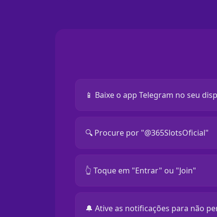
📱 Baixe o app Telegram no seu disp
🔍 Procure por "@365SlotsOficial"
👆 Toque em "Entrar" ou "Join"
🔔 Ative as notificações para não p