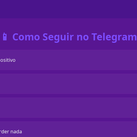
📱 Como Seguir no Telegram
ositivo
erder nada