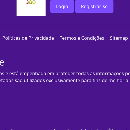
Login
Registrar-se
Políticas de Privacidade
Termos e Condições
Sitemap
de
rios e está empenhada em proteger todas as informações pe
tados são utilizados exclusivamente para fins de melhoria