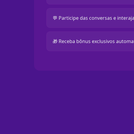
💬 Participe das conversas e interaj
🎁 Receba bônus exclusivos autom