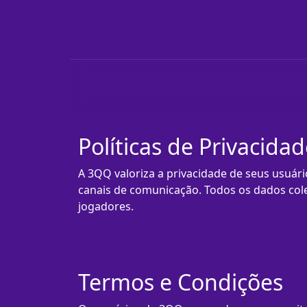
Políticas de Privacida
A 3QQ valoriza a privacidade de seus usuá
canais de comunicação. Todos os dados cole
jogadores.
Termos e Condições