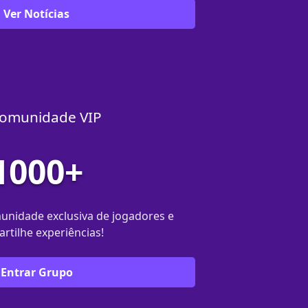
Ver Notícias
Comunidade VIP
1000+
unidade exclusiva de jogadores e
rtilhe experiências!
Entrar Grupo