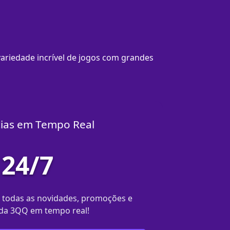
variedade incrível de jogos com grandes
cias em Tempo Real
24/7
e todas as novidades, promoções e
da 3QQ em tempo real!