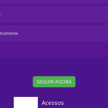
a
aticamente
SEGUIR AGORA
Acessos