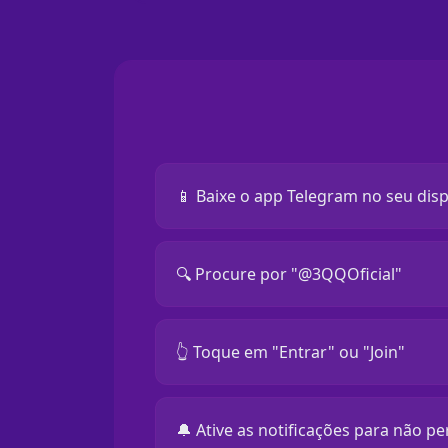
📱 Baixe o app Telegram no seu disp
🔍 Procure por "@3QQOficial"
👆 Toque em "Entrar" ou "Join"
🔔 Ative as notificações para não p