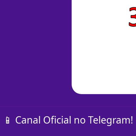
📱 Canal Oficial no Telegram!