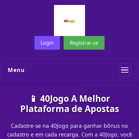
Login
Registrar-se
Menu
📱 40Jogo A Melhor
Plataforma de Apostas
Cadastre-se na 40Jogo para ganhar bônus no
cadastro e em cada recarga. Com a 40Jogo, você