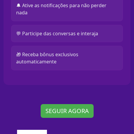
🔔 Ative as notificações para não perder
nada
💬 Participe das conversas e interaja
🎁 Receba bônus exclusivos
automaticamente
SEGUIR AGORA