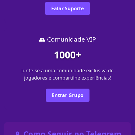
Falar Suporte
👥 Comunidade VIP
1000+
Junte-se a uma comunidade exclusiva de
jogadores e compartilhe experiências!
Entrar Grupo
📱 Como Seguir no Telegram