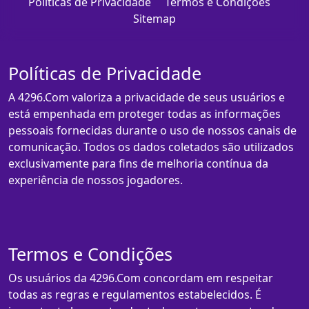
Políticas de Privacidade
Termos e Condições
Sitemap
Políticas de Privacidade
A 4296.Com valoriza a privacidade de seus usuários e
está empenhada em proteger todas as informações
pessoais fornecidas durante o uso de nossos canais de
comunicação. Todos os dados coletados são utilizados
exclusivamente para fins de melhoria contínua da
experiência de nossos jogadores.
Termos e Condições
Os usuários da 4296.Com concordam em respeitar
todas as regras e regulamentos estabelecidos. É