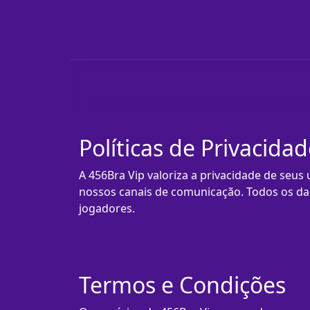
Políticas de Privacida
A 456Bra Vip valoriza a privacidade de seu
nossos canais de comunicação. Todos os dad
jogadores.
Termos e Condições