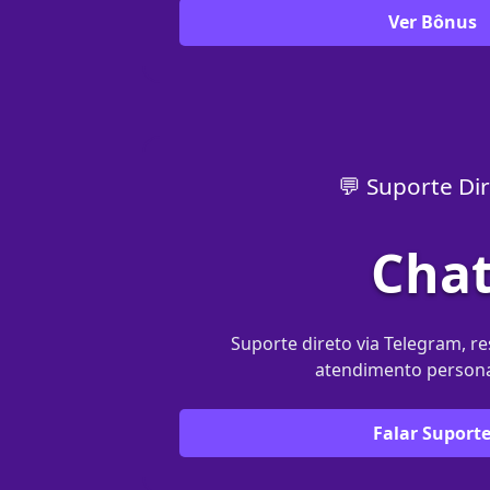
Ver Bônus
💬 Suporte Di
Cha
Suporte direto via Telegram, r
atendimento persona
Falar Suport