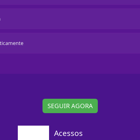
a
aticamente
SEGUIR AGORA
Acessos