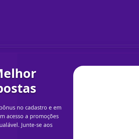
Melhor
postas
 bônus no cadastro e em
tem acesso a promoções
ualável. Junte-se aos