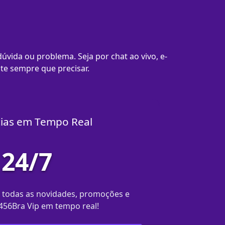
m
úvida ou problema. Seja por chat ao vivo, e-
nte sempre que precisar.
cias em Tempo Real
24/7
e todas as novidades, promoções e
456Bra Vip em tempo real!