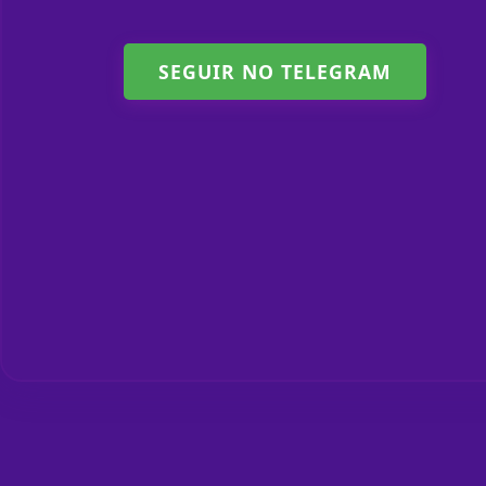
SEGUIR NO TELEGRAM