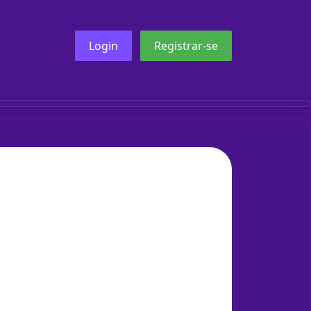
Login
Registrar-se