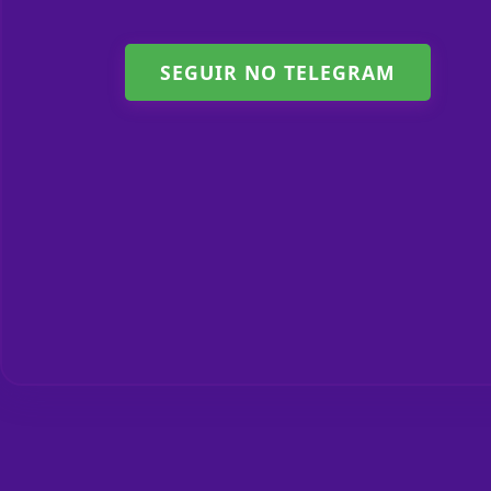
SEGUIR NO TELEGRAM