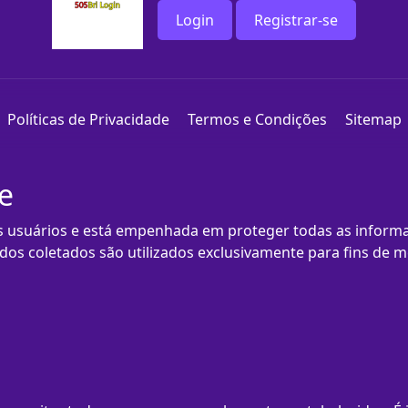
Login
Registrar-se
Políticas de Privacidade
Termos e Condições
Sitemap
de
eus usuários e está empenhada em proteger todas as inform
os coletados são utilizados exclusivamente para fins de m