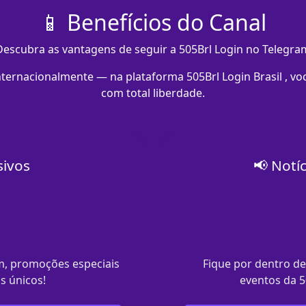
📱 Benefícios do Canal
Descubra as vantagens de seguir a 505Brl Login no Telegra
nternacionalmente — na plataforma 505Brl Login Brasil , vo
com total liberdade.
sivos
📢 Notí
m, promoções especiais
Fique por dentro d
s únicos!
eventos da 5