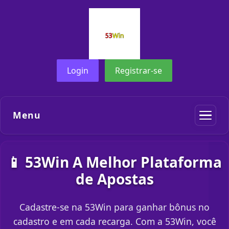
Login
Registrar-se
Menu
📱 53Win A Melhor Plataforma
de Apostas
Cadastre-se na 53Win para ganhar bônus no
cadastro e em cada recarga. Com a 53Win, você