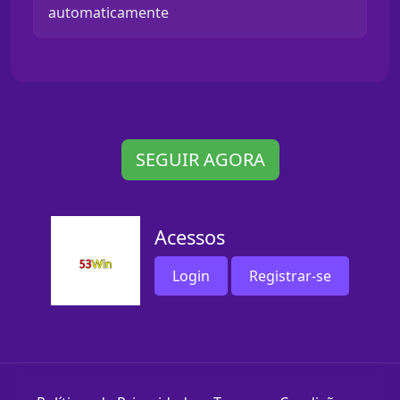
automaticamente
SEGUIR AGORA
Acessos
Login
Registrar-se