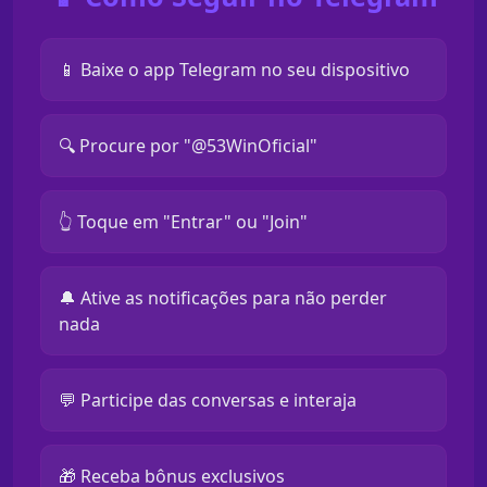
📱 Baixe o app Telegram no seu dispositivo
🔍 Procure por "@53WinOficial"
👆 Toque em "Entrar" ou "Join"
🔔 Ative as notificações para não perder
nada
💬 Participe das conversas e interaja
🎁 Receba bônus exclusivos