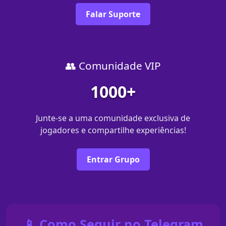
Falar Suporte
👥 Comunidade VIP
1000+
Junte-se a uma comunidade exclusiva de
jogadores e compartilhe experiências!
Entrar Grupo
📱 Como Seguir no Telegram