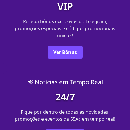
VIP
Receba bônus exclusivos do Telegram,
promoções especiais e códigos promocionais
únicos!
Ver Bônus
📢 Notícias em Tempo Real
24/7
Fique por dentro de todas as novidades,
promoções e eventos da 55Ac em tempo real!