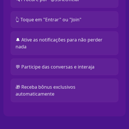
👆 Toque em "Entrar" ou "Join"
🔔 Ative as notificações para não perder
nada
💬 Participe das conversas e interaja
🎁 Receba bônus exclusivos
automaticamente