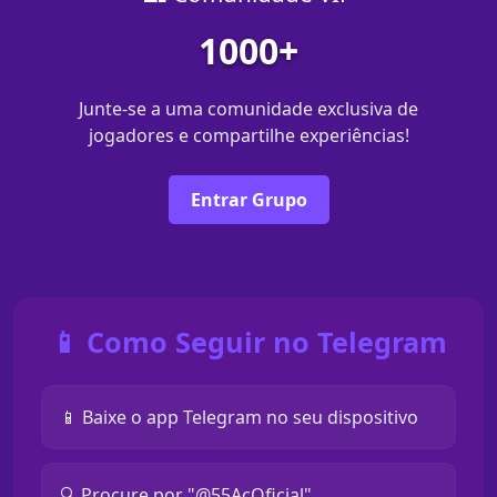
1000+
Junte-se a uma comunidade exclusiva de
jogadores e compartilhe experiências!
Entrar Grupo
📱 Como Seguir no Telegram
📱 Baixe o app Telegram no seu dispositivo
🔍 Procure por "@55AcOficial"