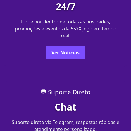
24/7
Fique por dentro de todas as novidades,
promoções e eventos da 55XX Jogo em tempo
real!
Ver Notícias
💬 Suporte Direto
Chat
Suporte direto via Telegram, respostas rápidas e
atendimento personalizado!