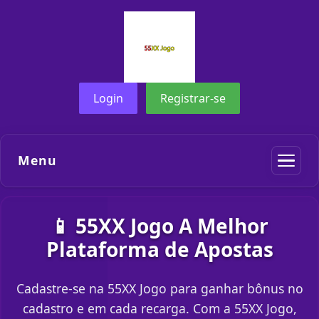
Login
Registrar-se
Menu
📱 55XX Jogo A Melhor
Plataforma de Apostas
Cadastre-se na 55XX Jogo para ganhar bônus no
cadastro e em cada recarga. Com a 55XX Jogo,