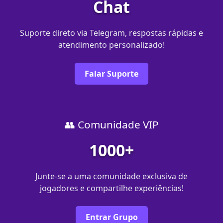
Chat
Suporte direto via Telegram, respostas rápidas e
atendimento personalizado!
Falar Suporte
👥 Comunidade VIP
1000+
Junte-se a uma comunidade exclusiva de
jogadores e compartilhe experiências!
Entrar Grupo