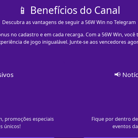
📱 Benefícios do Canal
Descubra as vantagens de seguir a 56W Win no Telegram
nus no cadastro e em cada recarga. Com a 56W Win, você 
xperiência de jogo inigualável. Junte-se aos vencedores agor
sivos
📢 Notí
m, promoções especiais
Fique por dentro d
s únicos!
eventos da