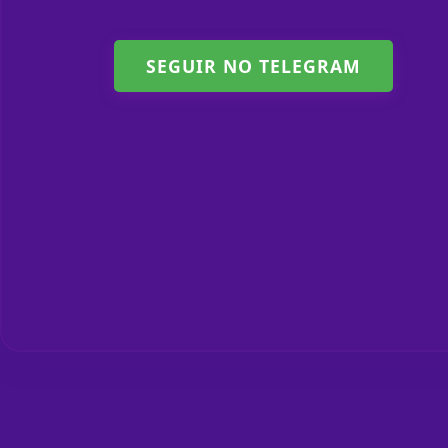
SEGUIR NO TELEGRAM