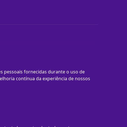
s pessoais fornecidas durante o uso de
elhoria contínua da experiência de nossos