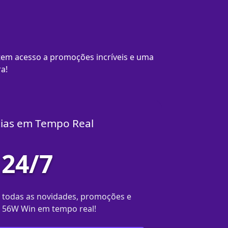
tem acesso a promoções incríveis e uma
a!
cias em Tempo Real
24/7
e todas as novidades, promoções e
 56W Win em tempo real!