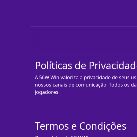
Políticas de Privacida
A 56W Win valoriza a privacidade de seus u
nossos canais de comunicação. Todos os dad
jogadores.
Termos e Condições