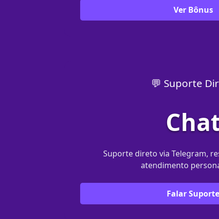
Ver Bônus
💬 Suporte Di
Cha
Suporte direto via Telegram, r
atendimento persona
Falar Suport