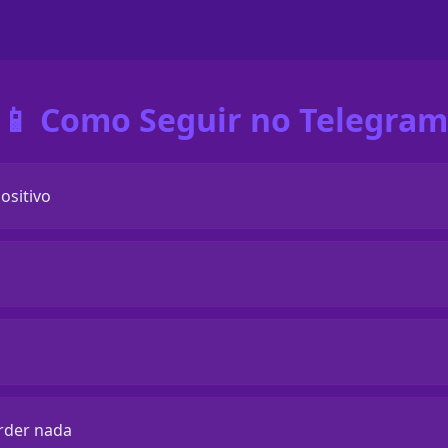
📱 Como Seguir no Telegram
ositivo
erder nada