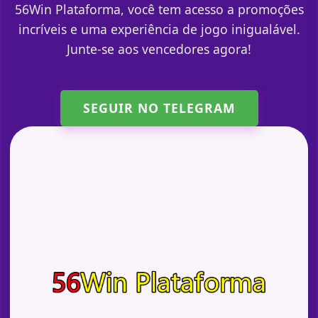
56Win Plataforma, você tem acesso a promoções
incríveis e uma experiência de jogo inigualável.
Junte-se aos vencedores agora!
SEGUIR NO TELEGRAM