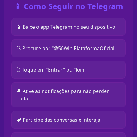
📱 Como Seguir no Telegram
📱 Baixe o app Telegram no seu dispositivo
🔍 Procure por "@56Win PlataformaOficial"
👆 Toque em "Entrar" ou "Join"
🔔 Ative as notificações para não perder
nada
💬 Participe das conversas e interaja