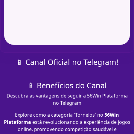
📱 Canal Oficial no Telegram!
📱 Benefícios do Canal
Descubra as vantagens de seguir a 56Win Plataforma
no Telegram
Explore como a categoria 'Torneios' no
56Win
Plataforma
está revolucionando a experiência de jogos
online, promovendo competição saudável e