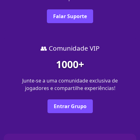
Falar Suporte
👥 Comunidade VIP
1000+
Junte-se a uma comunidade exclusiva de
jogadores e compartilhe experiências!
Entrar Grupo