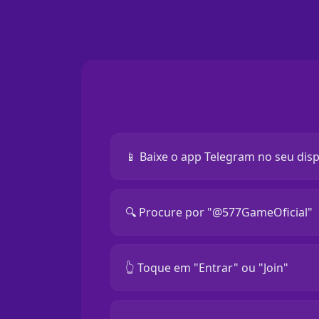
📱 Baixe o app Telegram no seu disp
🔍 Procure por "@577GameOficial"
👆 Toque em "Entrar" ou "Join"