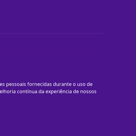
es pessoais fornecidas durante o uso de
elhoria contínua da experiência de nossos