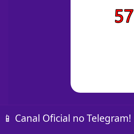
📱 Canal Oficial no Telegram!