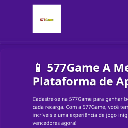
📱 577Game A M
Plataforma de A
Cadastre-se na 577Game para ganhar b
cada recarga. Com a 577Game, você te
incríveis e uma experiência de jogo inig
vencedores agora!