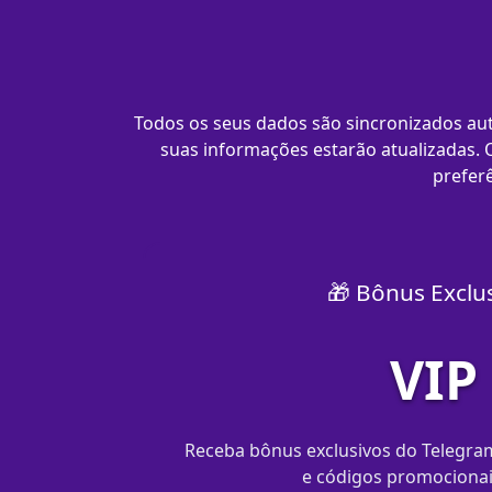
Todos os seus dados são sincronizados aut
suas informações estarão atualizadas. 
prefer
🎁 Bônus Exclu
VIP
Receba bônus exclusivos do Telegra
e códigos promocionai