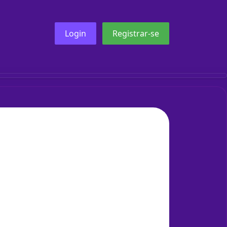
Login
Registrar-se