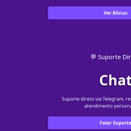
Ver Bônus
💬 Suporte Di
Cha
Suporte direto via Telegram, r
atendimento persona
Falar Suport