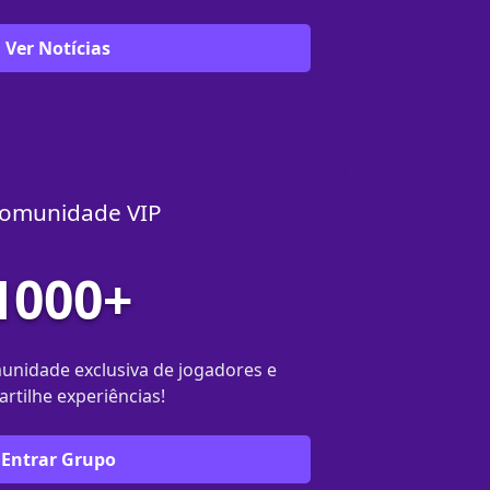
Ver Notícias
Comunidade VIP
1000+
unidade exclusiva de jogadores e
rtilhe experiências!
Entrar Grupo