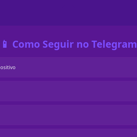
📱 Como Seguir no Telegram
ositivo