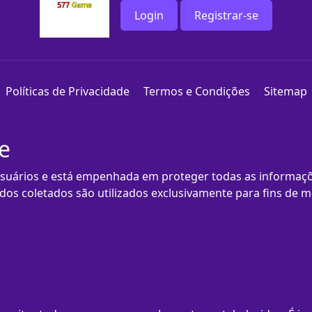
Login
Registrar-se
Políticas de Privacidade
Termos e Condições
Sitemap
de
 usuários e está empenhada em proteger todas as informaçõ
os coletados são utilizados exclusivamente para fins de m