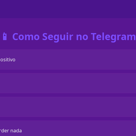
📱 Como Seguir no Telegram
ositivo
erder nada