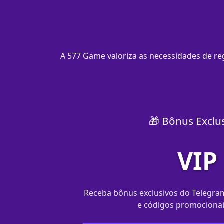
A 577 Game valoriza as necessidades de reg
🎁 Bônus Exclu
VIP
Receba bônus exclusivos do Telegra
e códigos promocionai