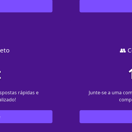
reto
👥 
t
espostas rápidas e
Junte-se a uma com
lizado!
compa
e