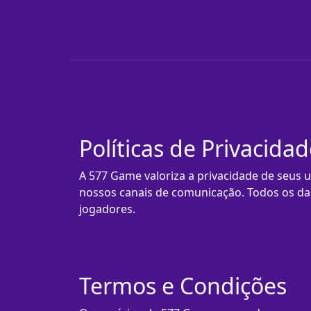
Políticas de Privacida
A 577 Game valoriza a privacidade de seus
nossos canais de comunicação. Todos os dad
jogadores.
Termos e Condições