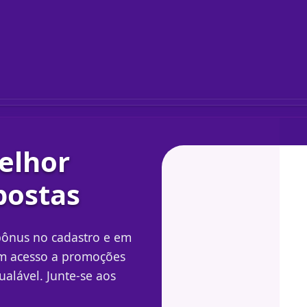
elhor
postas
bônus no cadastro e em
em acesso a promoções
ualável. Junte-se aos