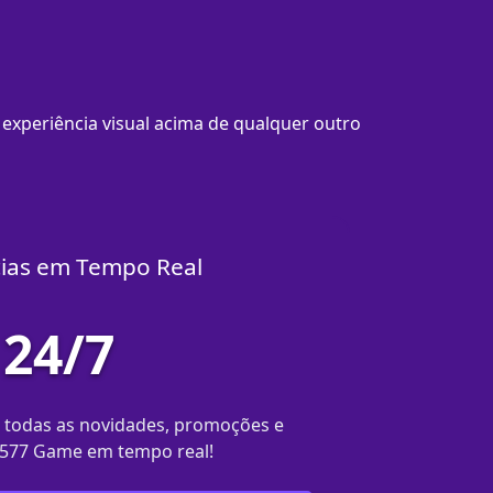
 experiência visual acima de qualquer outro
cias em Tempo Real
24/7
e todas as novidades, promoções e
 577 Game em tempo real!