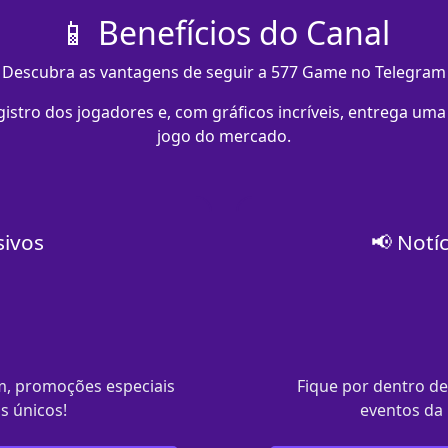
📱 Benefícios do Canal
Descubra as vantagens de seguir a 577 Game no Telegram
istro dos jogadores e, com gráficos incríveis, entrega uma
jogo do mercado.
sivos
📢 Notí
m, promoções especiais
Fique por dentro d
s únicos!
eventos da