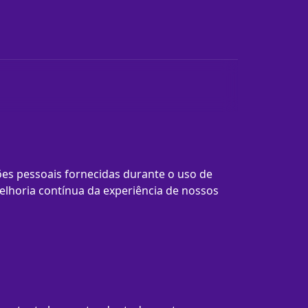
es pessoais fornecidas durante o uso de
elhoria contínua da experiência de nossos