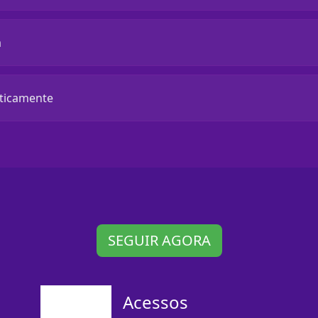
a
aticamente
SEGUIR AGORA
Acessos