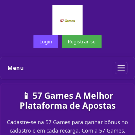
Login
Registrar-se
Menu
📱 57 Games A Melhor
Plataforma de Apostas
Cadastre-se na 57 Games para ganhar bônus no
cadastro e em cada recarga. Com a 57 Games,