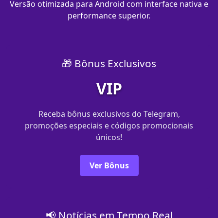
Versão otimizada para Android com interface nativa e
performance superior.
🎁 Bônus Exclusivos
VIP
Receba bônus exclusivos do Telegram,
promoções especiais e códigos promocionais
únicos!
Ver Bônus
📢 Notícias em Tempo Real