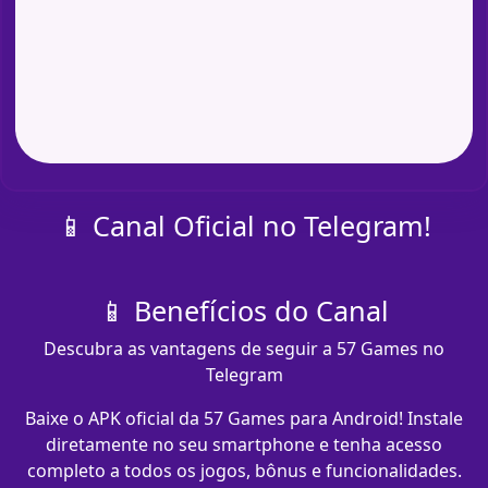
📱 Canal Oficial no Telegram!
📱 Benefícios do Canal
Descubra as vantagens de seguir a 57 Games no
Telegram
Baixe o APK oficial da 57 Games para Android! Instale
diretamente no seu smartphone e tenha acesso
completo a todos os jogos, bônus e funcionalidades.