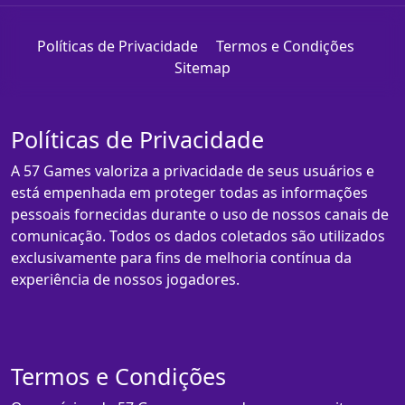
Políticas de Privacidade
Termos e Condições
Sitemap
Políticas de Privacidade
A 57 Games valoriza a privacidade de seus usuários e
está empenhada em proteger todas as informações
pessoais fornecidas durante o uso de nossos canais de
comunicação. Todos os dados coletados são utilizados
exclusivamente para fins de melhoria contínua da
experiência de nossos jogadores.
Termos e Condições