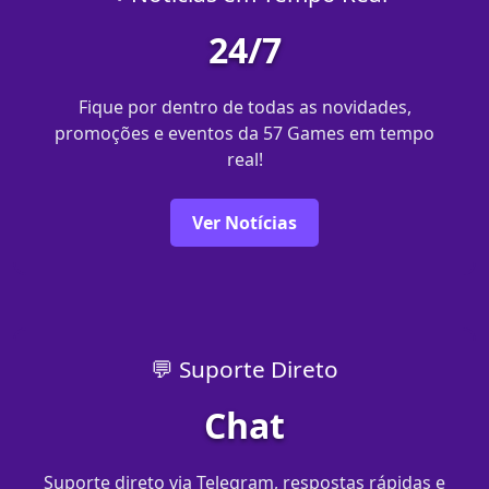
24/7
Fique por dentro de todas as novidades,
promoções e eventos da 57 Games em tempo
real!
Ver Notícias
💬 Suporte Direto
Chat
Suporte direto via Telegram, respostas rápidas e