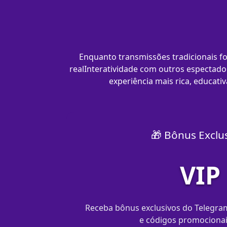
Enquanto transmissões tradicionais f
realInteratividade com outros espectador
experiência mais rica, educati
🎁 Bônus Exclu
VIP
Receba bônus exclusivos do Telegra
e códigos promocionai