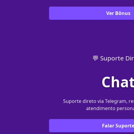
Ver Bônus
💬 Suporte Di
Cha
Suporte direto via Telegram, r
atendimento persona
Falar Suport