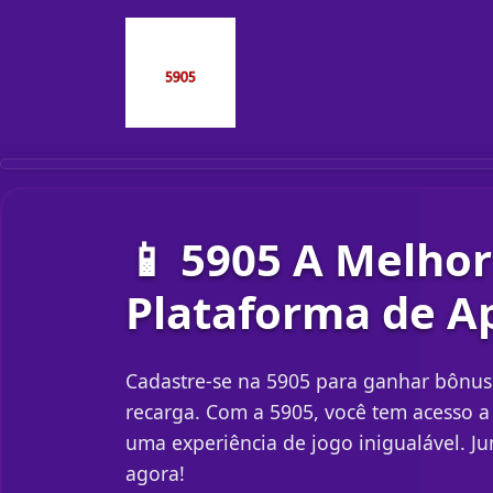
📱 5905 A Melhor
Plataforma de A
Cadastre-se na 5905 para ganhar bônus
recarga. Com a 5905, você tem acesso a
uma experiência de jogo inigualável. J
agora!