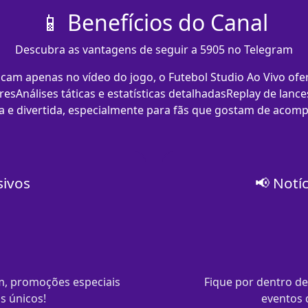
📱 Benefícios do Canal
Descubra as vantagens de seguir a 5905 no Telegram
ocam apenas no vídeo do jogo, o Futebol Studio Ao Vivo of
esAnálises táticas e estatísticas detalhadasReplay de lanc
va e divertida, especialmente para fãs que gostam de acom
sivos
📢 Notí
m, promoções especiais
Fique por dentro d
s únicos!
eventos 