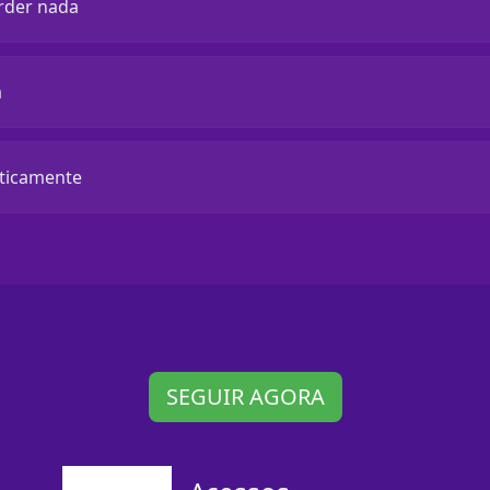
erder nada
a
aticamente
SEGUIR AGORA