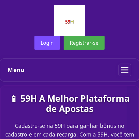
Login
Registrar-se
Menu
📱 59H A Melhor Plataforma
de Apostas
Cadastre-se na 59H para ganhar bônus no
cadastro e em cada recarga. Com a 59H, você tem