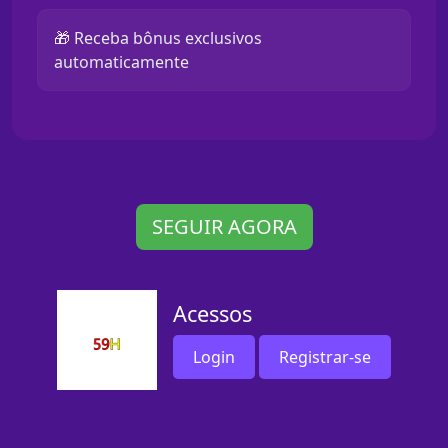
🎁 Receba bônus exclusivos
automaticamente
SEGUIR AGORA
Acessos
Login
Registrar-se