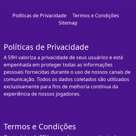
Políticas de Privacidade
Termos e Condições
Sitemap
Políticas de Privacidade
A 59H valoriza a privacidade de seus usuários e está
empenhada em proteger todas as informações
pessoais fornecidas durante o uso de nossos canais de
comunicação. Todos os dados coletados são utilizados
exclusivamente para fins de melhoria contínua da
experiência de nossos jogadores.
Termos e Condições