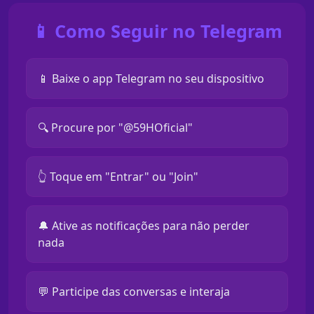
📱 Como Seguir no Telegram
📱 Baixe o app Telegram no seu dispositivo
🔍 Procure por "@59HOficial"
👆 Toque em "Entrar" ou "Join"
🔔 Ative as notificações para não perder
nada
💬 Participe das conversas e interaja