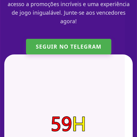
acesso a promoções incríveis e uma experiência
de jogo inigualável. Junte-se aos vencedores
agora!
SEGUIR NO TELEGRAM