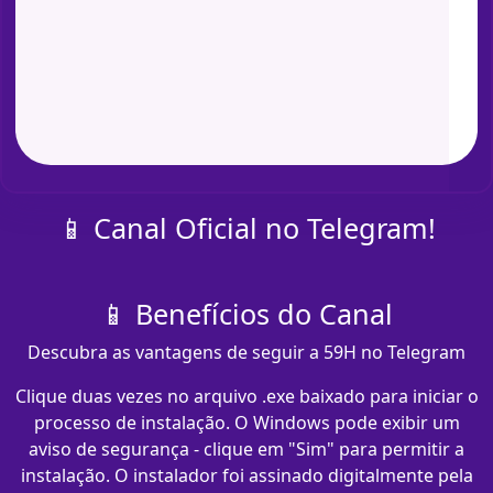
📱 Canal Oficial no Telegram!
📱 Benefícios do Canal
Descubra as vantagens de seguir a 59H no Telegram
Clique duas vezes no arquivo .exe baixado para iniciar o
processo de instalação. O Windows pode exibir um
aviso de segurança - clique em "Sim" para permitir a
instalação. O instalador foi assinado digitalmente pela