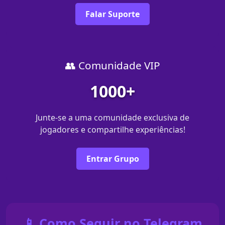
Falar Suporte
👥 Comunidade VIP
1000+
Junte-se a uma comunidade exclusiva de
jogadores e compartilhe experiências!
Entrar Grupo
📱 Como Seguir no Telegram