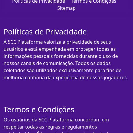
Políticas de Privacidade
Termos e Condições
Sitemap
Políticas de Privacidade
A 5CC Plataforma valoriza a privacidade de seus
usuários e está empenhada em proteger todas as
informações pessoais fornecidas durante o uso de
nossos canais de comunicação. Todos os dados
coletados são utilizados exclusivamente para fins de
melhoria contínua da experiência de nossos jogadores.
Termos e Condições
Os usuários da 5CC Plataforma concordam em
respeitar todas as regras e regulamentos