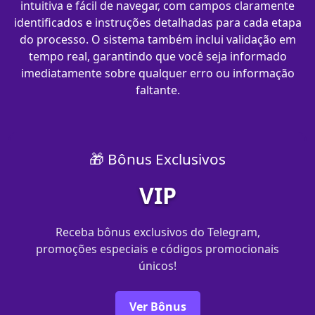
intuitiva e fácil de navegar, com campos claramente
identificados e instruções detalhadas para cada etapa
do processo. O sistema também inclui validação em
tempo real, garantindo que você seja informado
imediatamente sobre qualquer erro ou informação
faltante.
🎁 Bônus Exclusivos
VIP
Receba bônus exclusivos do Telegram,
promoções especiais e códigos promocionais
únicos!
Ver Bônus