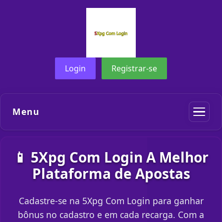
Login
Registrar-se
Menu
📱 5Xpg Com Login A Melhor
Plataforma de Apostas
Cadastre-se na 5Xpg Com Login para ganhar
bônus no cadastro e em cada recarga. Com a