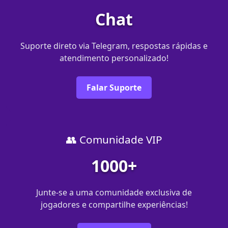
Chat
Suporte direto via Telegram, respostas rápidas e
atendimento personalizado!
Falar Suporte
👥 Comunidade VIP
1000+
Junte-se a uma comunidade exclusiva de
jogadores e compartilhe experiências!