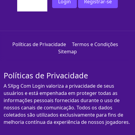
Login
Registrar-se
Políticas de Privacidade
Termos e Condições
Sitemap
Políticas de Privacidade
A 5Xpg Com Login valoriza a privacidade de seus
usuários e está empenhada em proteger todas as
informações pessoais fornecidas durante o uso de
nossos canais de comunicação. Todos os dados
coletados são utilizados exclusivamente para fins de
melhoria contínua da experiência de nossos jogadores.