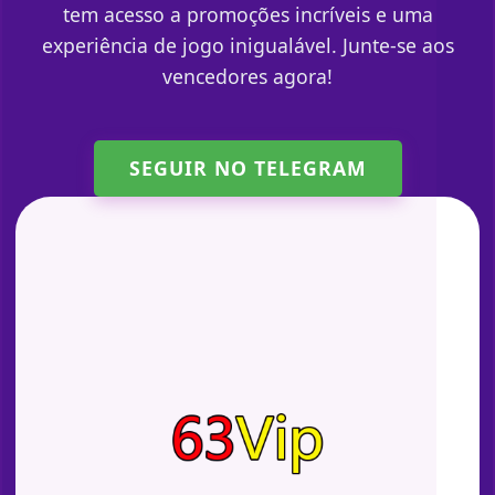
tem acesso a promoções incríveis e uma
experiência de jogo inigualável. Junte-se aos
vencedores agora!
SEGUIR NO TELEGRAM