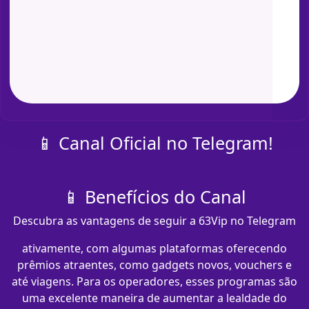
📱 Canal Oficial no Telegram!
📱 Benefícios do Canal
Descubra as vantagens de seguir a 63Vip no Telegram
ativamente, com algumas plataformas oferecendo
prêmios atraentes, como gadgets novos, vouchers e
até viagens. Para os operadores, esses programas são
uma excelente maneira de aumentar a lealdade do