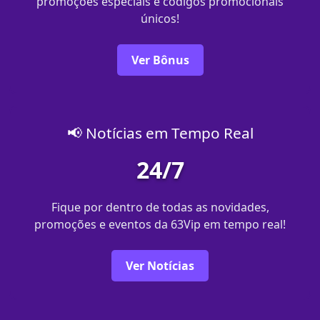
promoções especiais e códigos promocionais
únicos!
Ver Bônus
📢 Notícias em Tempo Real
24/7
Fique por dentro de todas as novidades,
promoções e eventos da 63Vip em tempo real!
Ver Notícias