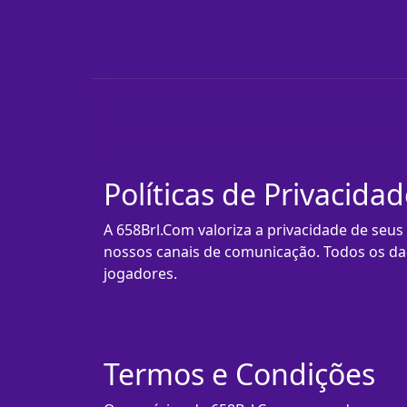
Políticas de Privacida
A 658Brl.Com valoriza a privacidade de seu
nossos canais de comunicação. Todos os dad
jogadores.
Termos e Condições