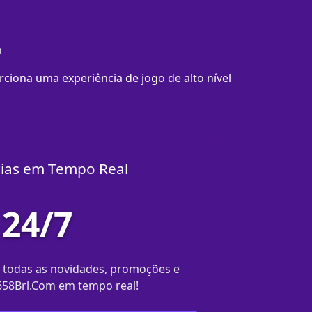
m
ciona uma experiência de jogo de alto nível
cias em Tempo Real
24/7
e todas as novidades, promoções e
658Brl.Com em tempo real!