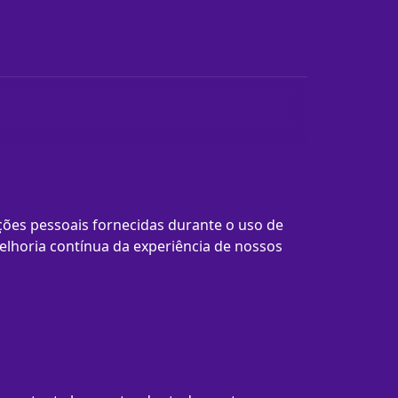
ções pessoais fornecidas durante o uso de
elhoria contínua da experiência de nossos