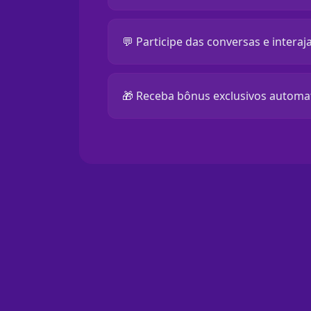
💬 Participe das conversas e interaj
🎁 Receba bônus exclusivos autom