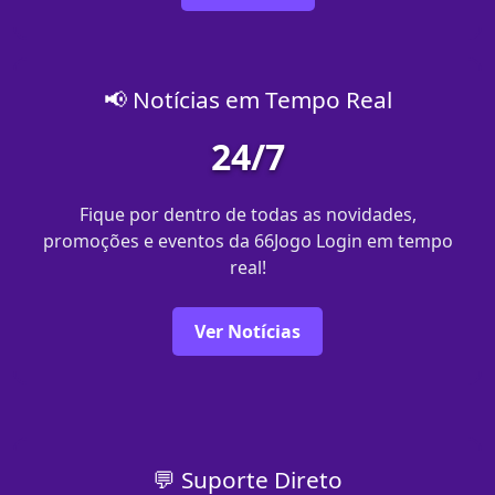
📢 Notícias em Tempo Real
24/7
Fique por dentro de todas as novidades,
promoções e eventos da 66Jogo Login em tempo
real!
Ver Notícias
💬 Suporte Direto