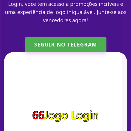
Login, você tem acesso a promoções incríveis e
uma experiência de jogo inigualável. Junte-se aos
vencedores agora!
SEGUIR NO TELEGRAM