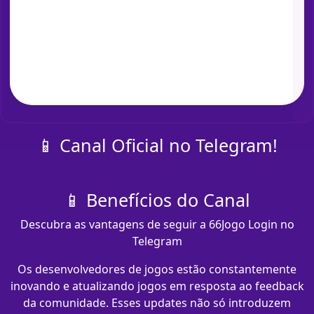
📱 Canal Oficial no Telegram!
📱 Benefícios do Canal
Descubra as vantagens de seguir a 66Jogo Login no
Telegram
Os desenvolvedores de jogos estão constantemente
inovando e atualizando jogos em resposta ao feedback
da comunidade. Esses updates não só introduzem