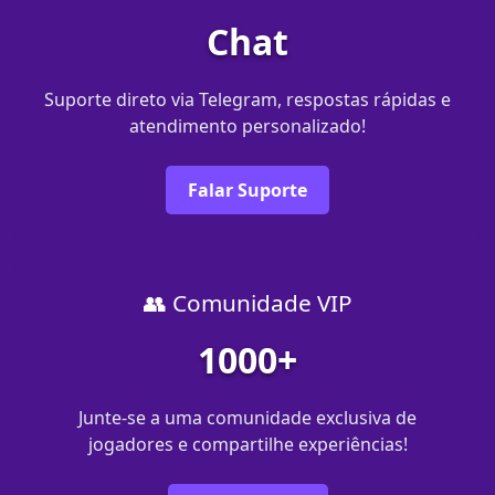
Chat
Suporte direto via Telegram, respostas rápidas e
atendimento personalizado!
Falar Suporte
👥 Comunidade VIP
1000+
Junte-se a uma comunidade exclusiva de
jogadores e compartilhe experiências!