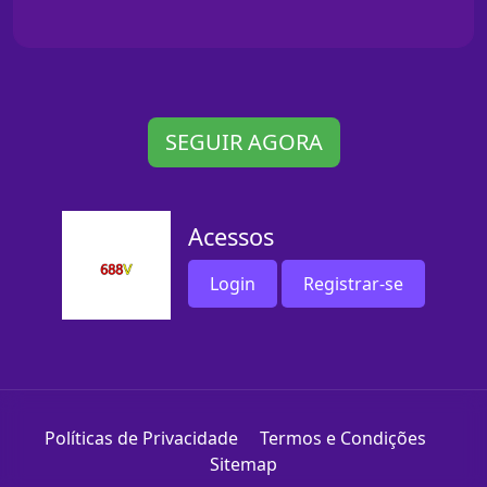
SEGUIR AGORA
Acessos
Login
Registrar-se
Políticas de Privacidade
Termos e Condições
Sitemap