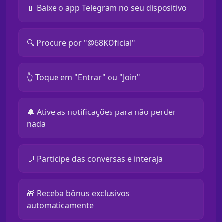
📱 Baixe o app Telegram no seu dispositivo
🔍 Procure por "@68KOficial"
👆 Toque em "Entrar" ou "Join"
🔔 Ative as notificações para não perder
nada
💬 Participe das conversas e interaja
🎁 Receba bônus exclusivos
automaticamente