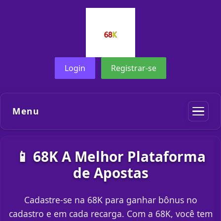
Login
Registrar-se
Menu
📱 68K A Melhor Plataforma
de Apostas
Cadastre-se na 68K para ganhar bônus no
cadastro e em cada recarga. Com a 68K, você tem