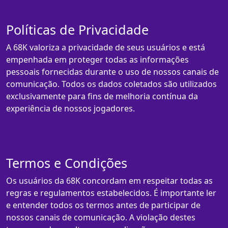
Políticas de Privacidade
A 68K valoriza a privacidade de seus usuários e está
empenhada em proteger todas as informações
pessoais fornecidas durante o uso de nossos canais de
comunicação. Todos os dados coletados são utilizados
exclusivamente para fins de melhoria contínua da
experiência de nossos jogadores.
Termos e Condições
Os usuários da 68K concordam em respeitar todas as
regras e regulamentos estabelecidos. É importante ler
e entender todos os termos antes de participar de
nossos canais de comunicação. A violação destes