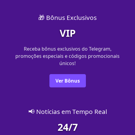
🎁 Bônus Exclusivos
VIP
Receba bônus exclusivos do Telegram,
promoções especiais e códigos promocionais
únicos!
Ver Bônus
📢 Notícias em Tempo Real
24/7