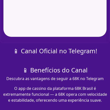
📱 Canal Oficial no Telegram!
📱 Benefícios do Canal
Descubra as vantagens de seguir a 68K no Telegram
O app de cassino da plataforma 68K Brasil é
extremamente funcional — a 68K opera com velocidade
e estabilidade, oferecendo uma experiência suave.