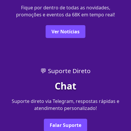
Fique por dentro de todas as novidades,
promoções e eventos da 68K em tempo real!
Ver Notícias
💬 Suporte Direto
Chat
Suporte direto via Telegram, respostas rápidas e
atendimento personalizado!
Falar Suporte