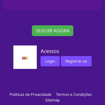
SEGUIR AGORA
Acessos
Login
Registrar-se
Políticas de Privacidade
Termos e Condições
Sitemap