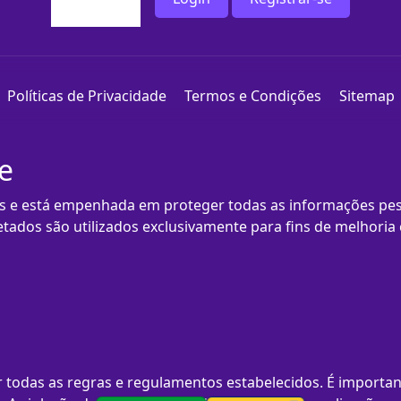
Políticas de Privacidade
Termos e Condições
Sitemap
de
ios e está empenhada em proteger todas as informações pe
tados são utilizados exclusivamente para fins de melhoria
todas as regras e regulamentos estabelecidos. É importan