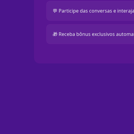
💬 Participe das conversas e interaj
🎁 Receba bônus exclusivos autom