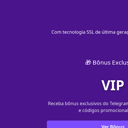
Com tecnologia SSL de última geraçã
🎁 Bônus Exclu
VIP
Receba bônus exclusivos do Telegra
e códigos promocionai
Ver Bônus