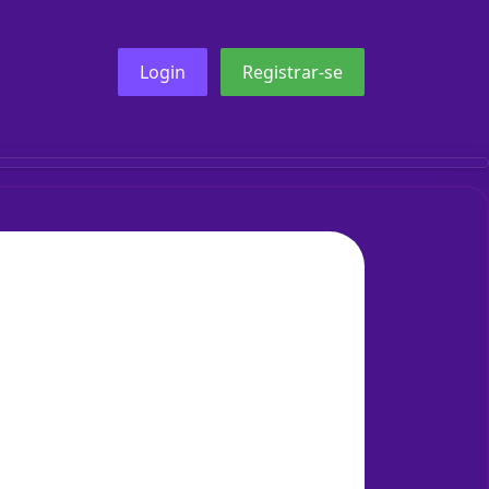
Login
Registrar-se