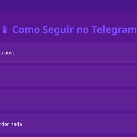
📱 Como Seguir no Telegram
ositivo
erder nada