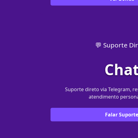
💬 Suporte Di
Cha
Suporte direto via Telegram, r
atendimento persona
Falar Suport