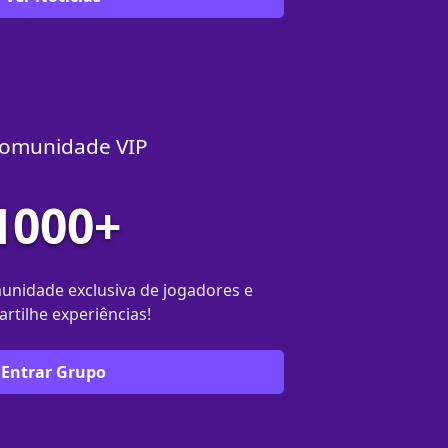
Comunidade VIP
1000+
unidade exclusiva de jogadores e
rtilhe experiências!
Entrar Grupo