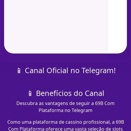
📱 Canal Oficial no Telegram!
📱 Benefícios do Canal
Descubra as vantagens de seguir a 69B Com
Plataforma no Telegram
Como uma plataforma de cassino profissional, a 69B
Com Plataforma oferece uma vasta seleção de slots