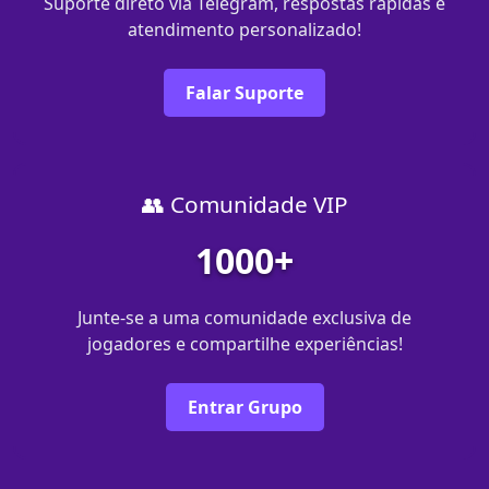
Suporte direto via Telegram, respostas rápidas e
atendimento personalizado!
Falar Suporte
👥 Comunidade VIP
1000+
Junte-se a uma comunidade exclusiva de
jogadores e compartilhe experiências!
Entrar Grupo