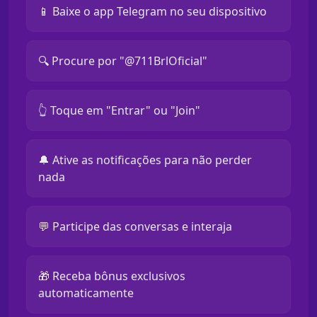
📱 Baixe o app Telegram no seu dispositivo
🔍 Procure por "@711BrlOficial"
👆 Toque em "Entrar" ou "Join"
🔔 Ative as notificações para não perder
nada
💬 Participe das conversas e interaja
🎁 Receba bônus exclusivos
automaticamente