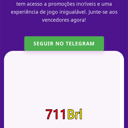
tem acesso a promoções incríveis e uma
experiência de jogo inigualável. Junte-se aos
vencedores agora!
SEGUIR NO TELEGRAM