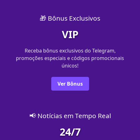
🎁 Bônus Exclusivos
VIP
Receba bônus exclusivos do Telegram,
promoções especiais e códigos promocionais
únicos!
Ver Bônus
📢 Notícias em Tempo Real
24/7