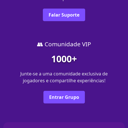
Falar Suporte
👥 Comunidade VIP
1000+
Junte-se a uma comunidade exclusiva de
jogadores e compartilhe experiências!
Entrar Grupo