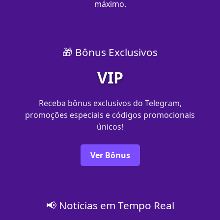
máximo.
🎁 Bônus Exclusivos
VIP
Receba bônus exclusivos do Telegram,
promoções especiais e códigos promocionais
únicos!
Ver Bônus
📢 Notícias em Tempo Real