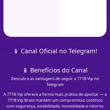
📱 Canal Oficial no Telegram!
📱 Benefícios do Canal
Descubra as vantagens de seguir a 771B Vip no
Telegram
A 771B Vip oferece a forma mais prática de apostar — a
771B Vip Brasil mantém um compromisso contínuo
com segurança, estabilidade, honestidade e retorno