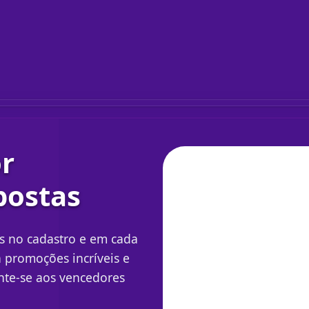
or
postas
s no cadastro e em cada
 promoções incríveis e
unte-se aos vencedores