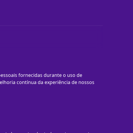
pessoais fornecidas durante o uso de
elhoria contínua da experiência de nossos