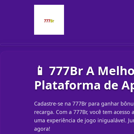
📱 777Br A Melh
Plataforma de A
Cadastre-se na 777Br para ganhar bônu
recarga. Com a 777Br, você tem acesso a
uma experiência de jogo inigualável. J
agora!