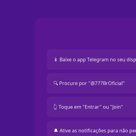
📱 Baixe o app Telegram no seu disp
🔍 Procure por "@777BrOficial"
👆 Toque em "Entrar" ou "Join"
🔔 Ative as notificações para não p