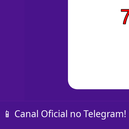
📱 Canal Oficial no Telegram!