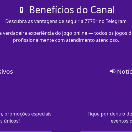
📱 Benefícios do Canal
Descubra as vantagens de seguir a 777Br no Telegram
a verdadeira experiência do jogo online — todos os jogos d
profissionalmente com atendimento atencioso.
sivos
📢 Notí
m, promoções especiais
Fique por dentro d
s únicos!
eventos 