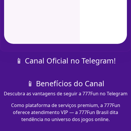
📱 Canal Oficial no Telegram!
📱 Benefícios do Canal
Descubra as vantagens de seguir a 777Fun no Telegram
Como plataforma de serviços premium, a 777Fun
oferece atendimento VIP — a 777Fun Brasil dita
tendência no universo dos jogos online.