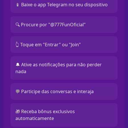
📱 Baixe o app Telegram no seu dispositivo
🔍 Procure por "@777FunOficial"
👆 Toque em "Entrar" ou "Join"
🔔 Ative as notificações para não perder
nada
💬 Participe das conversas e interaja
🎁 Receba bônus exclusivos
automaticamente