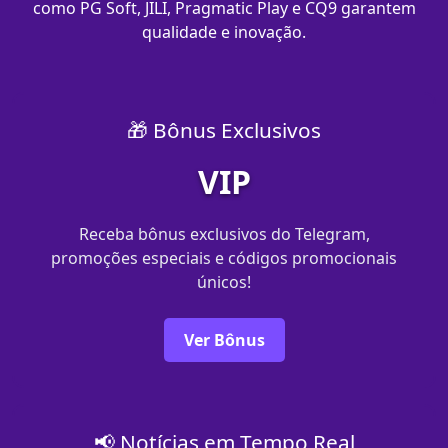
como PG Soft, JILI, Pragmatic Play e CQ9 garantem
qualidade e inovação.
🎁 Bônus Exclusivos
VIP
Receba bônus exclusivos do Telegram,
promoções especiais e códigos promocionais
únicos!
Ver Bônus
📢 Notícias em Tempo Real