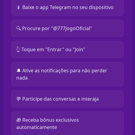
📱 Baixe o app Telegram no seu dispositivo
🔍 Procure por "@777JogoOficial"
👆 Toque em "Entrar" ou "Join"
🔔 Ative as notificações para não perder
nada
💬 Participe das conversas e interaja
🎁 Receba bônus exclusivos
automaticamente