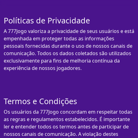
Políticas de Privacidade
A 777Jogo valoriza a privacidade de seus usuários e está
empenhada em proteger todas as informações
pessoais fornecidas durante o uso de nossos canais de
comunicação. Todos os dados coletados são utilizados
exclusivamente para fins de melhoria contínua da
experiência de nossos jogadores.
Termos e Condições
Os usuários da 777Jogo concordam em respeitar todas
as regras e regulamentos estabelecidos. É importante
ler e entender todos os termos antes de participar de
nossos canais de comunicação. A violação destes