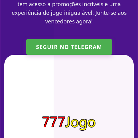
tem acesso a promoções incríveis e uma
experiência de jogo inigualável. Junte-se aos
vencedores agora!
SEGUIR NO TELEGRAM