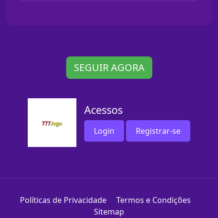
SEGUIR AGORA
Acessos
Login
Registrar-se
Políticas de Privacidade
Termos e Condições
Sitemap