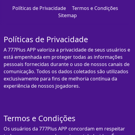
Políticas de Privacidade
Termos e Condições
Sitemap
Políticas de Privacidade
A 777Plus APP valoriza a privacidade de seus usuários e
está empenhada em proteger todas as informações
pessoais fornecidas durante o uso de nossos canais de
comunicação. Todos os dados coletados são utilizados
exclusivamente para fins de melhoria contínua da
experiência de nossos jogadores.
Termos e Condições
Os usuários da 777Plus APP concordam em respeitar