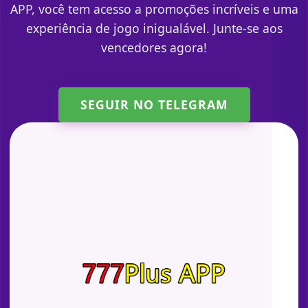
APP, você tem acesso a promoções incríveis e uma
experiência de jogo inigualável. Junte-se aos
vencedores agora!
SEGUIR NO TELEGRAM