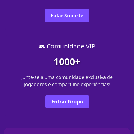
Falar Suporte
👥 Comunidade VIP
1000+
Junte-se a uma comunidade exclusiva de
jogadores e compartilhe experiências!
Entrar Grupo