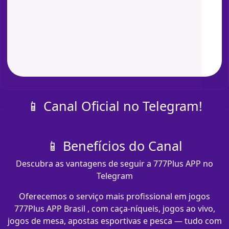
📱 Canal Oficial no Telegram!
📱 Benefícios do Canal
Descubra as vantagens de seguir a 777Plus APP no
Telegram
Oferecemos o serviço mais profissional em jogos
777Plus APP Brasil , com caça-níqueis, jogos ao vivo,
jogos de mesa, apostas esportivas e pesca — tudo com