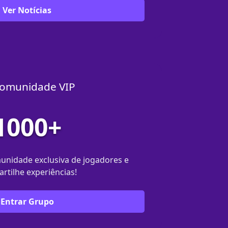
Ver Notícias
Comunidade VIP
1000+
unidade exclusiva de jogadores e
rtilhe experiências!
Entrar Grupo