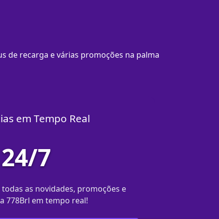
ônus de recarga e várias promoções na palma
cias em Tempo Real
24/7
e todas as novidades, promoções e
a 778Brl em tempo real!