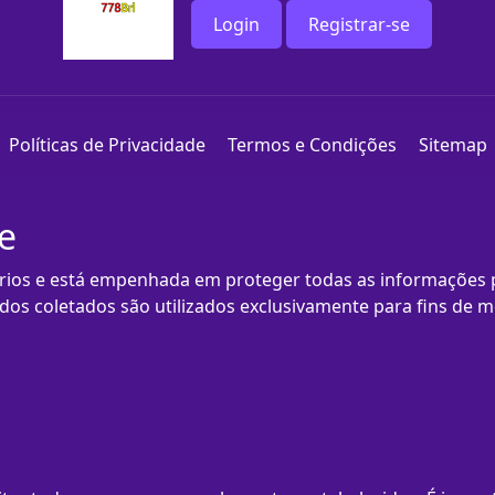
Login
Registrar-se
Políticas de Privacidade
Termos e Condições
Sitemap
de
uários e está empenhada em proteger todas as informações 
os coletados são utilizados exclusivamente para fins de m