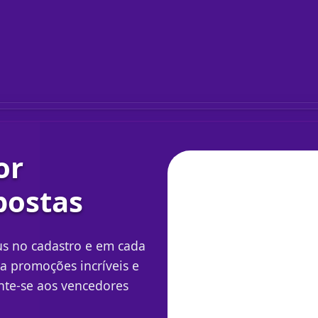
or
postas
us no cadastro e em cada
a promoções incríveis e
unte-se aos vencedores