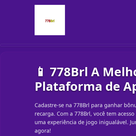
📱 778Brl A Melh
Plataforma de A
Cadastre-se na 778Brl para ganhar bôn
recarga. Com a 778Brl, você tem acesso 
uma experiência de jogo inigualável. J
agora!