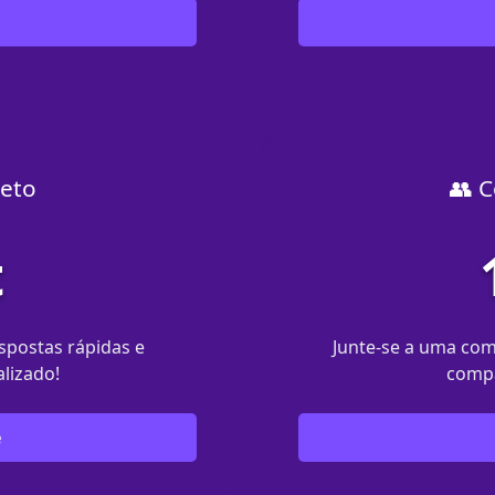
reto
👥 
t
espostas rápidas e
Junte-se a uma com
lizado!
compa
e