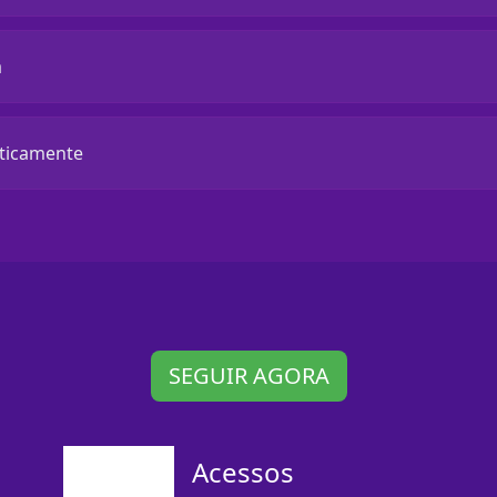
a
aticamente
SEGUIR AGORA
Acessos